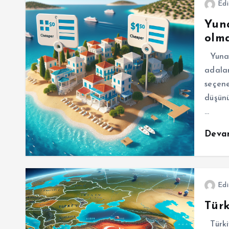
Edi
Yuna
olma
Yunan
adalar
seçene
düşünü
…
Deva
Edi
Türk
Türkiy