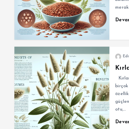
merak 
Deva
Edi
Kırl
Kırlan
birçok
özelli
güçlen
otu,…
Deva