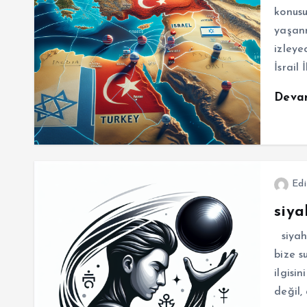
konus
yaşanm
izley
İsrail 
Deva
Edi
siya
siyah 
bize s
ilgisi
değil,