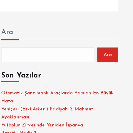
Ara
Ara
Son Yazılar
Otomatik Şanzımanlı Araçlarda Yapılan En Büyük
Hata
Yeniçeri (Eski Asker ) Padişah 2. Mahmut
Ayaklanması
Futbolun Zirvesinde Yeniden İspanya