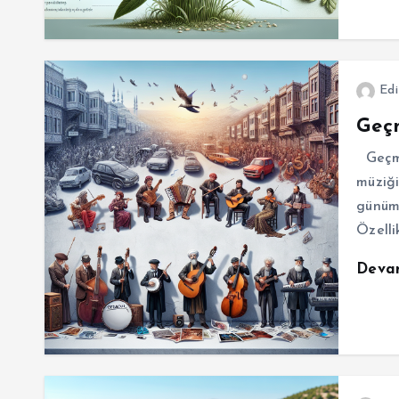
Edi
Geç
Geçmi
müziği
günümü
Özelli
Deva