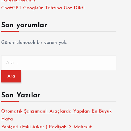
Patetik Nedir ?
ChatGPT Google’ın Tahtına Göz Dikti
Son yorumlar
Görüntülenecek bir yorum yok.
A
r
a
m
a
Son Yazılar
:
Otomatik Şanzımanlı Araçlarda Yapılan En Büyük
Hata
Yeniçeri (Eski Asker ) Padişah 2. Mahmut