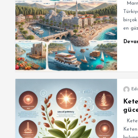
Marma
Türkiy
birçok
en güz
Deva
Edi
Kete
güce
Keten
Keten 
bulunm