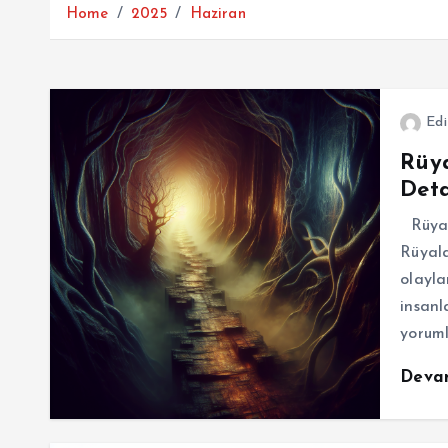
Home
2025
Haziran
Edi
Rüy
Deta
Rüyad
Rüyala
olayla
insanl
yoruml
Deva