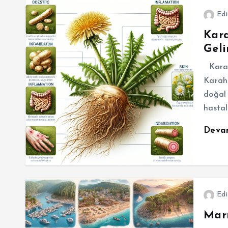
Edi
Kara
Geli
Karahi
Karahi
doğal 
hastal
Deva
Edi
Marm