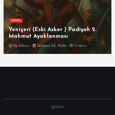
GENEL
SPOR
Futbolun Zirvesinde Yeniden
İspanya
By
Editor
Temmuz 16, 2026
4 views
@2025