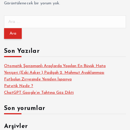
Görüntülenecek bir yorum yok.
A
r
a
m
a
Son Yazılar
:
Otomatik Şanzımanlı Araçlarda Yapılan En Büyük Hata
Yeniçeri (Eski Asker ) Padişah 2. Mahmut Ayaklanması
Futbolun Zirvesinde Yeniden İspanya
Patetik Nedir ?
ChatGPT Google’ın Tahtına Göz Dikti
Son yorumlar
Arşivler