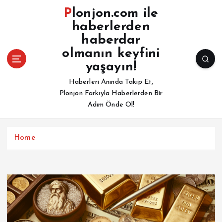
İ
Plonjon.com ile
ç
haberlerden
e
haberdar
r
i
olmanın keyfini
ğ
yaşayın!
e
Haberleri Anında Takip Et,
a
Plonjon Farkıyla Haberlerden Bir
t
Adım Önde Ol!
l
a
Home