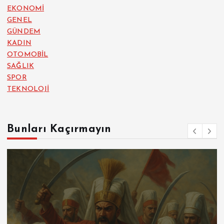
EKONOMİ
GENEL
GÜNDEM
KADIN
OTOMOBİL
SAĞLIK
SPOR
TEKNOLOJİ
Bunları Kaçırmayın