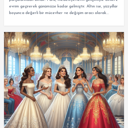
evrim geçirerek günümüze kadar gelmiştir. Altın ise, yüzyıllar
boyunca değerli bir mücevher ve değişim aracı olarak…