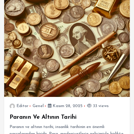
Editor
Genel
Kasım 28, 2025
33 views
Paranın Ve Altının Tarihi
Paranın ve altının tarihi, insanlık tarihinin en önemli
parçalarından biridir. Para, medeniyetlerin gelişimiyle birlikte