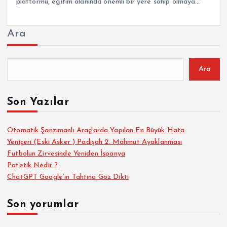
platformu, eğitim alanında önemli bir yere sahip olmaya…
Ara
Ara
Son Yazılar
Otomatik Şanzımanlı Araçlarda Yapılan En Büyük Hata
Yeniçeri (Eski Asker ) Padişah 2. Mahmut Ayaklanması
Futbolun Zirvesinde Yeniden İspanya
Patetik Nedir ?
ChatGPT Google’ın Tahtına Göz Dikti
Son yorumlar