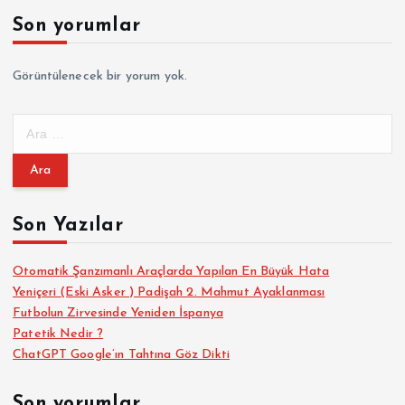
Son yorumlar
Görüntülenecek bir yorum yok.
A
r
a
m
a
Son Yazılar
:
Otomatik Şanzımanlı Araçlarda Yapılan En Büyük Hata
Yeniçeri (Eski Asker ) Padişah 2. Mahmut Ayaklanması
Futbolun Zirvesinde Yeniden İspanya
Patetik Nedir ?
ChatGPT Google’ın Tahtına Göz Dikti
Son yorumlar