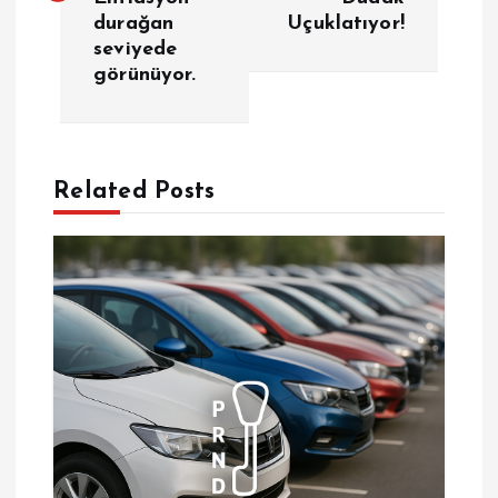
durağan
Uçuklatıyor!
ı
seviyede
görünüyor.
g
e
Related Posts
z
i
n
m
e
s