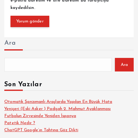
e-posta adresim ve site adresim bu tarayıcıya
kaydedilsin.
Ara
Ara
Son Yazılar
Otomatik Şanzımanlı Araçlarda Yapılan En Büyük Hata
Yeniçeri (Eski Asker ) Padişah 2. Mahmut Ayaklanması
Futbolun Zirvesinde Yeniden İspanya
Patetik Nedir ?
ChatGPT Google’ın Tahtına Göz Dikti