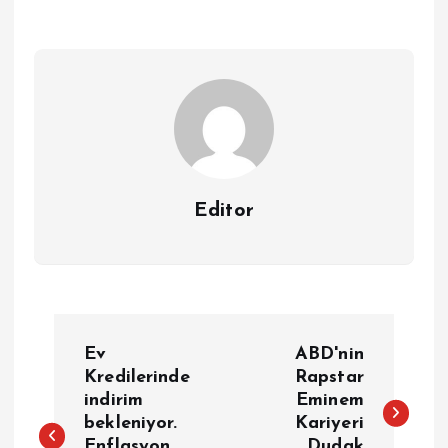
Editor
Y
Ev
ABD'nin
a
Kredilerinde
Rapstar
indirim
Eminem
bekleniyor.
Kariyeri
z
Enflasyon
Dudak