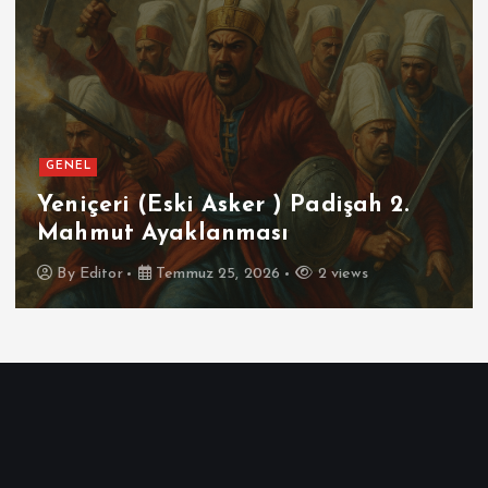
GENEL
SPOR
(Eski Asker ) Padişah 2.
Futbolun 
Ayaklanması
İspanya
Temmuz 25, 2026
2 views
By
Editor