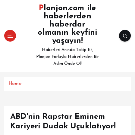
İ
Plonjon.com ile
ç
haberlerden
e
haberdar
r
i
olmanın keyfini
ğ
yaşayın!
e
Haberleri Anında Takip Et,
a
Plonjon Farkıyla Haberlerden Bir
t
Adım Önde Ol!
l
a
Home
ABD'nin Rapstar Eminem
Kariyeri Dudak Uçuklatıyor!