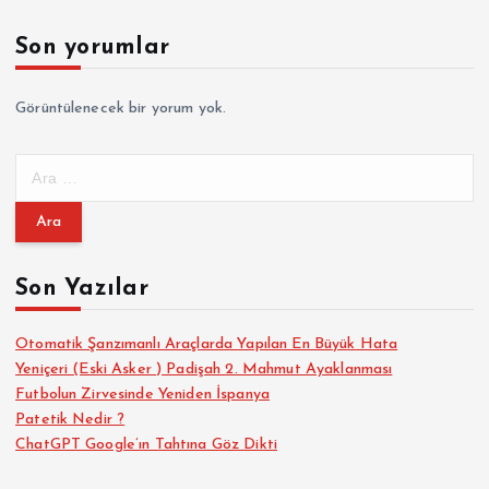
Son yorumlar
Görüntülenecek bir yorum yok.
A
r
a
m
a
Son Yazılar
:
Otomatik Şanzımanlı Araçlarda Yapılan En Büyük Hata
Yeniçeri (Eski Asker ) Padişah 2. Mahmut Ayaklanması
Futbolun Zirvesinde Yeniden İspanya
Patetik Nedir ?
ChatGPT Google’ın Tahtına Göz Dikti