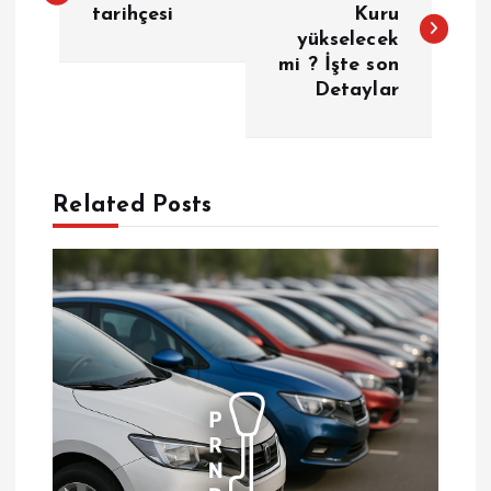
tarihçesi
Kuru
yükselecek
z
mi ? İşte son
Detaylar
ı
g
e
Related Posts
z
i
n
m
e