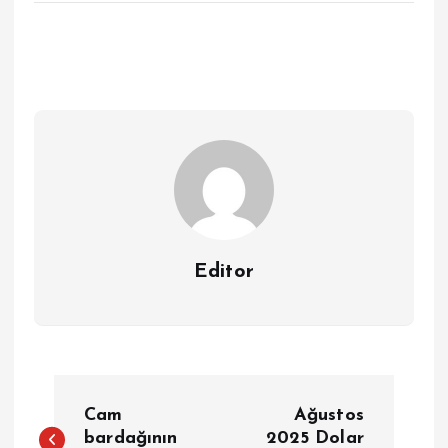
Editor
Y
Cam
Ağustos
a
bardağının
2025 Dolar