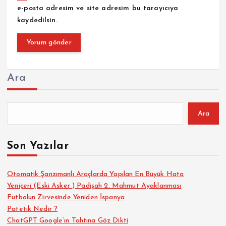
e-posta adresim ve site adresim bu tarayıcıya
kaydedilsin.
Ara
Ara
Son Yazılar
Otomatik Şanzımanlı Araçlarda Yapılan En Büyük Hata
Yeniçeri (Eski Asker ) Padişah 2. Mahmut Ayaklanması
Futbolun Zirvesinde Yeniden İspanya
Patetik Nedir ?
ChatGPT Google’ın Tahtına Göz Dikti