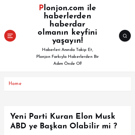
İ
Plonjon.com ile
ç
haberlerden
e
haberdar
r
i
olmanın keyfini
ğ
yaşayın!
e
Haberleri Anında Takip Et,
a
Plonjon Farkıyla Haberlerden Bir
t
Adım Önde Ol!
l
a
Home
Yeni Parti Kuran Elon Musk
ABD ye Başkan Olabilir mi ?