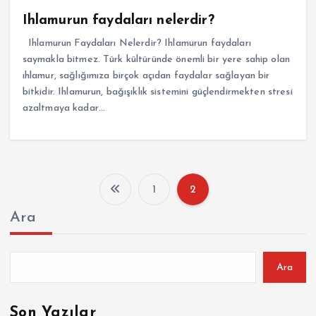
Ihlamurun faydaları nelerdir?
Ihlamurun Faydaları Nelerdir? Ihlamurun faydaları
saymakla bitmez. Türk kültüründe önemli bir yere sahip olan
ıhlamur, sağlığımıza birçok açıdan faydalar sağlayan bir
bitkidir. Ihlamurun, bağışıklık sistemini güçlendirmekten stresi
azaltmaya kadar…
1
2
Y
Ara
a
z
Ara
ı
Son Yazılar