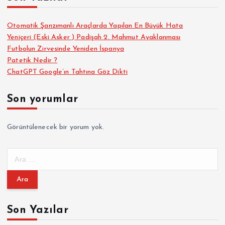
s
Otomatik Şanzımanlı Araçlarda Yapılan En Büyük Hata
Yeniçeri (Eski Asker ) Padişah 2. Mahmut Ayaklanması
a
Futbolun Zirvesinde Yeniden İspanya
Patetik Nedir ?
y
ChatGPT Google’ın Tahtına Göz Dikti
f
Son yorumlar
a
Görüntülenecek bir yorum yok.
l
A
a
r
a
m
m
a
Son Yazılar
a
: