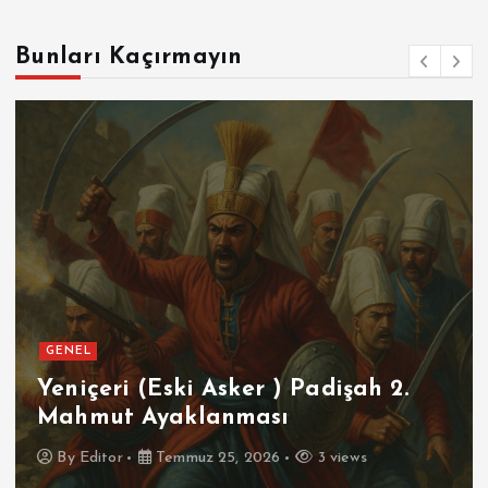
Bunları Kaçırmayın
GENEL
SPOR
Futbolun Zirvesinde Yeniden
İspanya
By
Editor
Temmuz 16, 2026
4 views