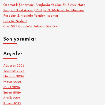
s
Otomatik Şanzımanlı Araçlarda Yapılan En Büyük Hata
Yeniçeri (Eski Asker ) Padişah 2. Mahmut Ayaklanması
Futbolun Zirvesinde Yeniden İspanya
ı
Patetik Nedir ?
ChatGPT Google’ın Tahtına Göz Dikti
Son yorumlar
Arşivler
Ağustos 2026
Temmuz 2026
Haziran 2026
Mayıs 2026
Mart 2026
Şubat 2026
Aralık 2025
Kasım 2025