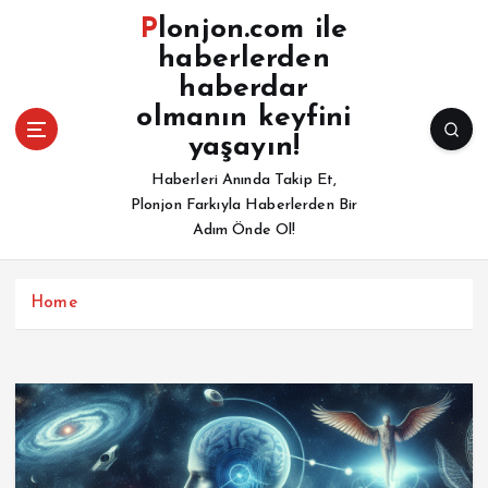
İ
Plonjon.com ile
ç
haberlerden
e
haberdar
r
i
olmanın keyfini
ğ
yaşayın!
e
Haberleri Anında Takip Et,
a
Plonjon Farkıyla Haberlerden Bir
t
Adım Önde Ol!
l
a
Home