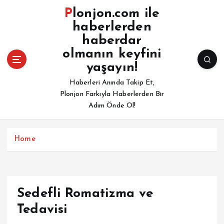
İ
Plonjon.com ile
ç
haberlerden
e
haberdar
r
i
olmanın keyfini
ğ
yaşayın!
e
Haberleri Anında Takip Et,
a
Plonjon Farkıyla Haberlerden Bir
t
Adım Önde Ol!
l
a
Home
Sedefli Romatizma ve
Tedavisi