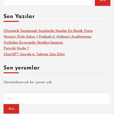
Ara
Son Yazılar
Otomatik Şanzımanlı Araçlarda Yapılan En Büyük Hata
Yeniçeri (Eski Asker ) Padişah 2. Mahmut Ayaklanması
Futbolun Zirvesinde Yeniden İspanya
Patetik Nedir ?
ChatGPT Google’ın Tahtına Göz Dikti
Son yorumlar
Görüntülenecek bir yorum yok.
A
r
a
m