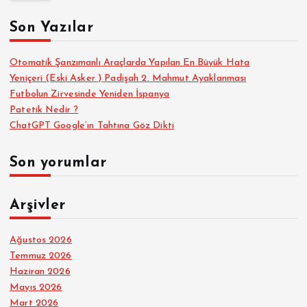
a
Son Yazılar
:
Otomatik Şanzımanlı Araçlarda Yapılan En Büyük Hata
Yeniçeri (Eski Asker ) Padişah 2. Mahmut Ayaklanması
Futbolun Zirvesinde Yeniden İspanya
Patetik Nedir ?
ChatGPT Google’ın Tahtına Göz Dikti
Son yorumlar
Arşivler
Ağustos 2026
Temmuz 2026
Haziran 2026
Mayıs 2026
Mart 2026