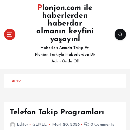
İ
Plonjon.com ile
ç
haberlerden
e
haberdar
r
i
olmanın keyfini
ğ
yaşayın!
e
Haberleri Anında Takip Et,
a
Plonjon Farkıyla Haberlerden Bir
t
Adım Önde Ol!
l
a
Home
Telefon Takip Programları
Editor
GENEL
Mart 20, 2026
0 Comments