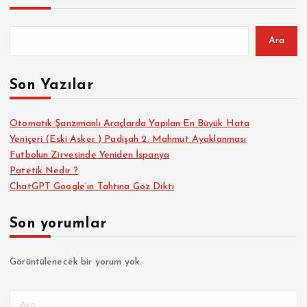
Ara
Son Yazılar
Otomatik Şanzımanlı Araçlarda Yapılan En Büyük Hata
Yeniçeri (Eski Asker ) Padişah 2. Mahmut Ayaklanması
Futbolun Zirvesinde Yeniden İspanya
Patetik Nedir ?
ChatGPT Google’ın Tahtına Göz Dikti
Son yorumlar
Görüntülenecek bir yorum yok.
A