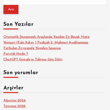
r
a
m
a
Son Yazılar
:
Otomatik Şanzımanlı Araçlarda Yapılan En Büyük Hata
Yeniçeri (Eski Asker ) Padişah 2. Mahmut Ayaklanması
Futbolun Zirvesinde Yeniden İspanya
Patetik Nedir ?
ChatGPT Google’ın Tahtına Göz Dikti
Son yorumlar
Arşivler
Ağustos 2026
Temmuz 2026