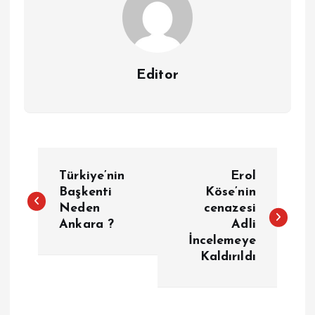
Editor
Y
Türkiye’nin
Erol
a
Başkenti
Köse’nin
Neden
cenazesi
Ankara ?
Adli
z
İncelemeye
Kaldırıldı
ı
g